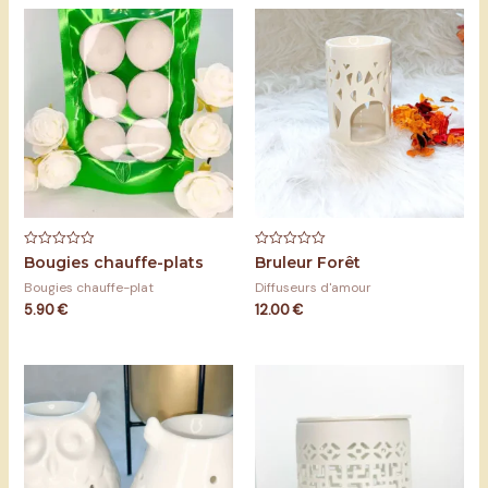
Note
Note
Bougies chauffe-plats
Bruleur Forêt
0
0
sur
sur
Bougies chauffe-plat
Diffuseurs d'amour
5
5
5.90
€
12.00
€