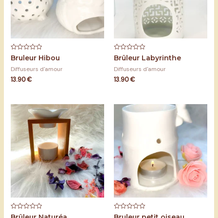
Note
Note
Bruleur Hibou
Brûleur Labyrinthe
0
0
sur
sur
Diffuseurs d'amour
Diffuseurs d'amour
5
5
13.90
€
13.90
€
Note
Note
Brûleur Naturéa
Bruleur petit oiseau