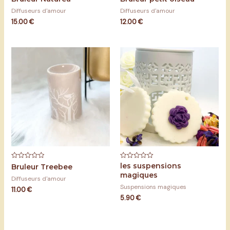
0
0
sur
sur
Diffuseurs d'amour
Diffuseurs d'amour
5
5
15.00
€
12.00
€
les suspensions
Note
Note
Bruleur Treebee
0
0
magiques
sur
sur
Diffuseurs d'amour
5
5
Suspensions magiques
11.00
€
5.90
€