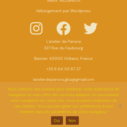
SIREN: 982366031
Hébergement par Wordpress
L'atelier de Panora
327 Rue du Faubourg
Bannier 45000 Orléans, France
+33 6 64 03 87 27
latelierdepanora.gba@gmailcom
Nous utilisons des cookies pour améliorer votre expérience de
navigation et vous offrir des services adaptés. En poursuivant
votre navigation sur notre site, vous acceptez l’utilisation de
© 2026 L'atelier de Panora. par
Fabrice
Gonzalez-
ces cookies. Vous pouvez gérer vos préférences à tout
moment dans les paramètres de votre navigateur
Culebras
Oui
Non