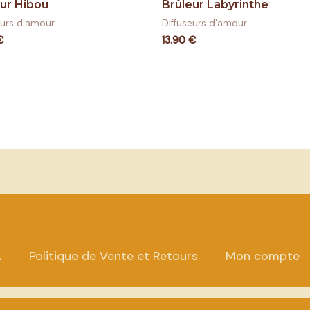
Note
eur Hibou
Brûleur Labyrinthe
0
sur
eurs d'amour
Diffuseurs d'amour
5
€
13.90
€
A
Politique de Vente et Retours
Mon compte