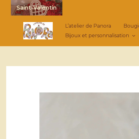
Aller
Saint-Valentin
au
contenu
L’atelier de Panora
Bougi
Bijoux et personnalisation