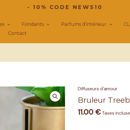
- 10% CODE NEWS10
es
Fondants
Parfums d’intérieur
CL
Contact
Diffuseurs d'amour
quantité
de
Bruleur Tree
Bruleur
11.00
€
Treebee
Taxes inclus