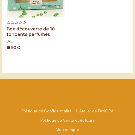
Box découverte de 10
Note
0
fondants parfumés
sur
5
Box
19.90
€
Politique de Confidentialité – L’Atelier de PANORA
Politique de Vente et Retours
Mon compte