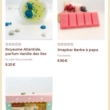
Royaume Atlantide,
Note
Note
Snapbar Barbe à papa
0
0
parfum Vanille des îles
sur
sur
Fondants
5
5
Escale Gourmande
6.90
€
8.20
€