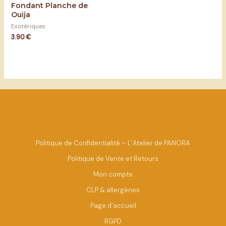
Fondant Planche de
Note
0
Ouija
sur
5
Esotériques
3.90
€
Politique de Confidentialité – L’Atelier de PANORA
Politique de Vente et Retours
Mon compte
CLP & allergènes
Page d’accueil
RGPD