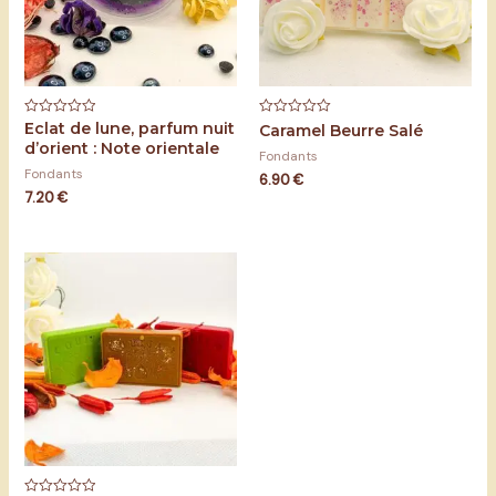
Eclat de lune, parfum nuit
Note
Note
Caramel Beurre Salé
0
0
d’orient : Note orientale
sur
sur
Fondants
5
5
Fondants
6.90
€
7.20
€