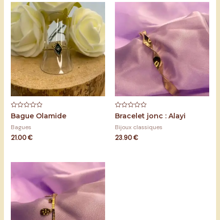
Note
Note
Bague Olamide
Bracelet jonc : Alayi
0
0
sur
sur
Bagues
Bijoux classiques
5
5
21.00
€
23.90
€