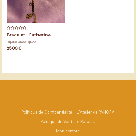
Note
Bracelet : Catherine
0
sur
Bijoux classiques
5
25.00
€
Politique de Confidentialité – L’Atelier de PANORA
Politique de Vente et Retours
Mon compte