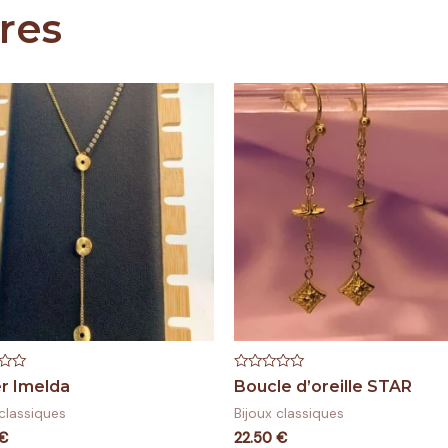
ires
Note
er Imelda
Boucle d’oreille STAR
0
sur
 classiques
Bijoux classiques
5
€
22.50
€