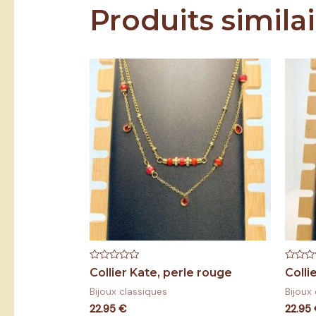
Produits simila
Note
Note
Collier Kate, perle rouge
Colli
0
0
sur
sur
Bijoux classiques
Bijoux
5
5
22.95
€
22.95