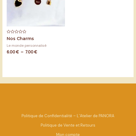
Note
Nos Charms
0
sur
Le monde personnalisé
5
6.00
€
–
7.00
€
Politique de Confidentialité – L’Atelier de PANORA
Politique de Vente et Retours
Mon compte